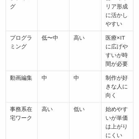
グ
リア形成
に活かし
やすい
プログラ
低〜中
高い
医療×IT
ミング
に広げや
すいが時
間が必要
動画編集
中
中
制作が好
きな人に
向く
事務系在
高い
低い
始めやす
宅ワーク
いが単価
は上がり
にくい